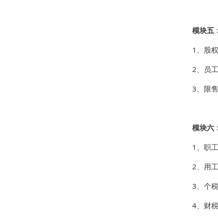
模块五
1、股
2、员
3、限
模块六
1、职
2、用
3、个
4、财税