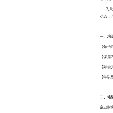
为此，
动态，
一、培
【领悟
【谋篇
【融会
【学以
二、培
企业财