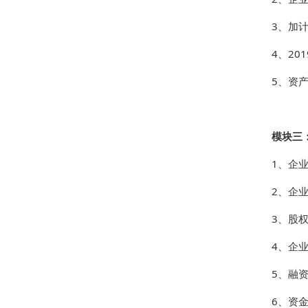
3、加
4、2
5、资
模块三
1、企
2、企
3、股
4、企
5、融
6、资