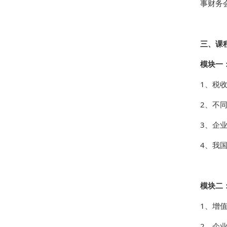
事财务
三、课
模块一
1、税
2、不
3、企
4、我
模块二
1、增
2、企