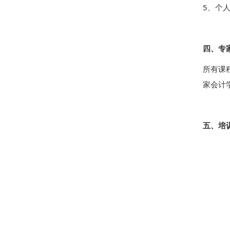
5、个
四、专
所有课
家会计
五、培