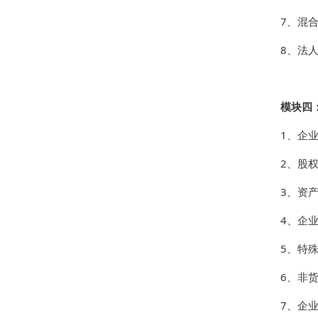
7、混
8、法
模块四
1、企
2、股
3、资
4、企
5、特
6、非
7、企