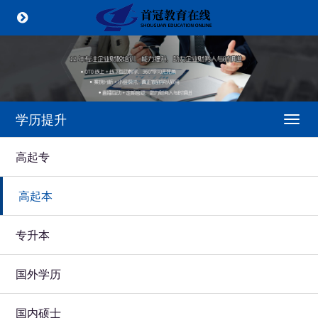
学历提升
Togg
navi
高起专
高起本
专升本
国外学历
国内硕士